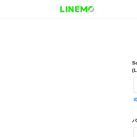
S
(
パ